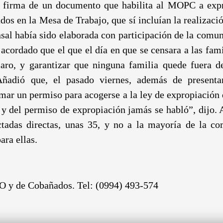
a firma de un documento que habilita al MOPC a expr
os en la Mesa de Trabajo, que sí incluían la realizaci
ensal había sido elaborada con participación de la com
cordado que el que el día en que se censara a las fami
laro, y garantizar que ninguna familia quede fuera 
adió que, el pasado viernes, además de presentars
mar un permiso para acogerse a la ley de expropiación d
 y del permiso de expropiación jamás se habló”, dijo.
ctadas directas, unas 35, y no a la mayoría de la co
ra ellas.
 y de Cobañados. Tel: (0994) 493-574