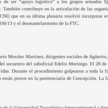
as de ser “apoyo logístico” a los grupos armados E
mbién contribuye en la articulación de las organiza
CNI) que en su última plenaria resolvió incorporar e
036/13 y el desmantelamiento de la FTC.
rio Morales Martínez, dirigentes sociales de Agüerito, 
del secuestro del suboficial Edelio Morínigo. El 28 de 
ridas. Durante el procedimiento golpearon a toda la f
están presos en la penitenciaría de Concepción. La f
te de la Universidad Tecnológica Intercontinental y f