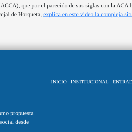
CCA), que por el parecido de sus siglas con la ACA ha
cejal de Horqueta,
explica en este video la compleja si
INICIO
INSTITUCIONAL
ENTRA
omo propuesta
 social desde