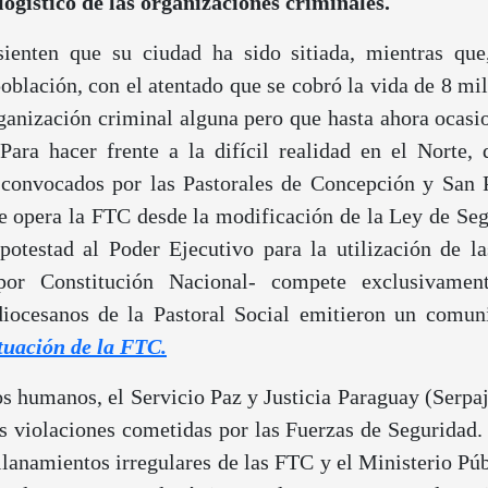
ogístico de las organizaciones criminales.
ienten que su ciudad ha sido sitiada, mientras que
población, con el atentado que se cobró la vida de 8 mi
rganización criminal alguna pero que hasta ahora ocasi
Para hacer frente a la difícil realidad en el Norte,
 convocados por las Pastorales de Concepción y San
e opera la FTC desde la modificación de la Ley de Se
potestad al Poder Ejecutivo para la utilización de l
por Constitución Nacional- compete exclusivamen
diocesanos de la Pastoral Social emitieron un comu
tuación de la FTC.
os humanos, el Servicio Paz y Justicia Paraguay (Serp
as violaciones cometidas por las Fuerzas de Seguridad. 
allanamientos irregulares de las FTC y el Ministerio Púb