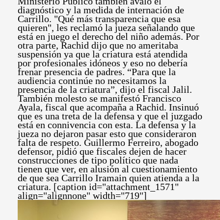
Ministerio Público también avaló el
diagnóstico y la medida de internación de
Carrillo. "Qué más transparencia que esa
quieren", les reclamó la jueza señalando que
está en juego el derecho del niño además. Por
otra parte, Rachid dijo que no ameritaba
suspensión ya que la criatura está atendida
por profesionales idóneos y eso no debería
frenar presencia de padres. “Para que la
audiencia continúe no necesitamos la
presencia de la criatura”, dijo el fiscal Jalil.
También molesto se manifestó Francisco
Ayala, fiscal que acompaña a Rachid. Insinuó
que es una treta de la defensa y que el juzgado
está en connivencia con esta. La defensa y la
jueza no dejaron pasar esto que consideraron
falta de respeto. Guillermo Ferreiro, abogado
defensor, pidió que fiscales dejen de hacer
construcciones de tipo político que nada
tienen que ver, en alusión al cuestionamiento
de que sea Carrillo Iramain quien atienda a la
criatura. [caption id="attachment_1571"
align="alignnone" width="719"]