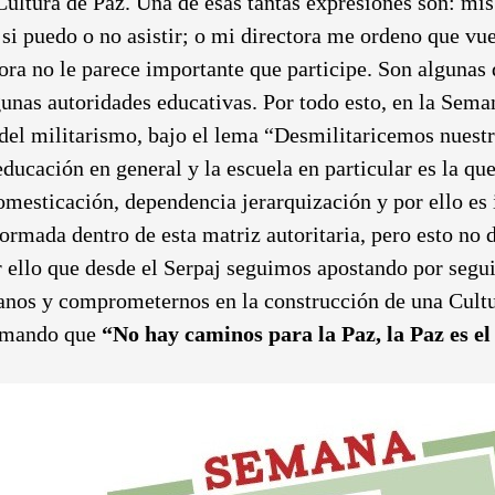
 Cultura de Paz. Una de esas tantas expresiones son: mi
 si puedo o no asistir; o mi directora me ordeno que vu
ora no le parece importante que participe. Son algunas 
nas autoridades educativas. Por todo esto, en la Seman
el militarismo, bajo el lema “Desmilitaricemos nuestra
 educación en general y la escuela en particular es la q
omesticación, dependencia jerarquización y por ello es
formada dentro de esta matriz autoritaria, pero esto no 
r ello que desde el Serpaj seguimos apostando por seg
nos y comprometernos en la construcción de una Cult
irmando que
“No hay caminos para la Paz, la Paz es el