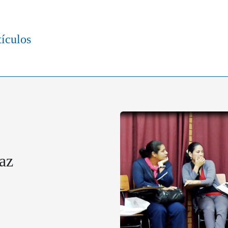
tículos
az