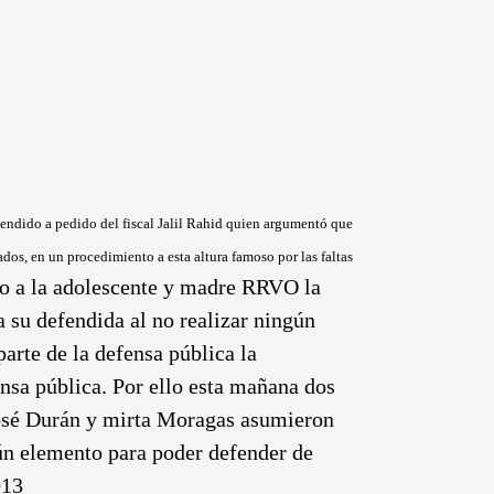
spendido a pedido del fiscal Jalil Rahid quien argumentó que
dos, en un procedimiento a esta altura famoso por las faltas
so a la adolescente y madre RRVO la
 a su defendida al no realizar ningún
parte de la defensa pública la
nsa pública. Por ello esta mañana dos
osé Durán y mirta Moragas asumieron
gún elemento para poder defender de
013