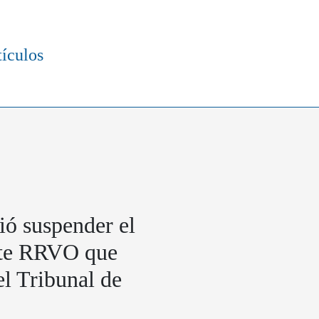
tículos
dió suspender el
ente RRVO que
el Tribunal de