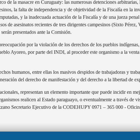
co de la masacre en Curuguaty: las numerosas detenciones arbitrarias, l
sinos, la falta de independencia y de objetividad de la Fiscalía en la in
imputadas, y la inadecuada actuación de la Fiscalía y de una jueza pena
sos de asesinatos recientes de tres dirigentes campesinos (Sixto Pérez,
 serán presentados ante la Comisión.
ocupación por la violación de los derechos de los pueblos indígenas, en
lo Ayoreo, por parte del INDI, al proceder este organismo a la venta il
echos humanos, entre ellas los masivos despidos de trabajadoras y trab
neración del derecho de manifestación y del derecho a la libertad de ex
acionales, representan un elemento importante que puede incidir en mej
ganismos realicen al Estado paraguayo, o eventualmente a través de visi
zzano Secretario Ejecutivo de la CODEHUPY 0971 – 365 000 - Ofic