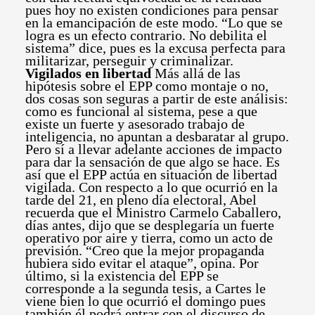
pues hoy no existen condiciones para pensar
en la emancipación de este modo. “Lo que se
logra es un efecto contrario. No debilita el
sistema” dice, pues es la excusa perfecta para
militarizar, perseguir y criminalizar.
Vigilados en libertad
Más allá de las
hipótesis sobre el EPP como montaje o no,
dos cosas son seguras a partir de este análisis:
como es funcional al sistema, pese a que
existe un fuerte y asesorado trabajo de
inteligencia, no apuntan a desbaratar al grupo.
Pero sí a llevar adelante acciones de impacto
para dar la sensación de que algo se hace. Es
así que el EPP actúa en situación de libertad
vigilada. Con respecto a lo que ocurrió en la
tarde del 21, en pleno día electoral, Abel
recuerda que el Ministro Carmelo Caballero,
días antes, dijo que se desplegaría un fuerte
operativo por aire y tierra, como un acto de
previsión. “Creo que la mejor propaganda
hubiera sido evitar el ataque”, opina. Por
último, si la existencia del EPP se
corresponde a la segunda tesis, a Cartes le
viene bien lo que ocurrió el domingo pues
también él podrá entrar con el discurso de