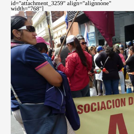
id="attachment_3259" align="alignnone"
width="768"]