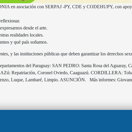
IAKONIA en asociación con SERPAJ -PY, CDE y CODEHUPY, con ap
reflexionar.
expresarnos desde el arte.
tras realidades locales.
damos y qué país soñamos.
entes, y las instituciones públicas que deben garantizar los derechos se
7 departamentos del Paraguay: SAN PEDRO: Santa Rosa del Aguaray, Cap
 Repatriación, Coronel Oviedo, Caaguazú. CORDILLERA: Tobatí,
nzo, Luque, Lambaré, Limpio. ASUNCIÓN. Más informes: Giovann