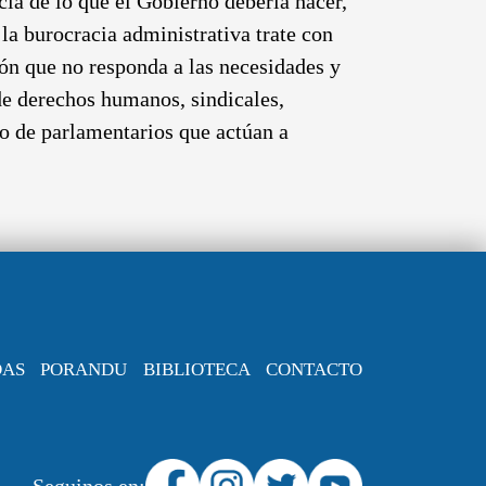
ia de lo que el Gobierno debería hacer,
 la burocracia administrativa trate con
ión que no responda a las necesidades y
de derechos humanos, sindicales,
upo de parlamentarios que actúan a
DAS
PORANDU
BIBLIOTECA
CONTACTO
Seguinos en: