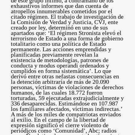
de este grupo ínfimo, a contramano de los
exhaustivos informes que dan cuenta de
atropellos innumerables cometidos por el
citado régimen. El trabajo de investigación de
la Comisión de Verdad y Justicia, CVJ, ente
creado por ley, determinó en uno de sus
apartados que: ‘El régimen Stronista elevó el
terrorismo de Estado a una forma de gobierno
totalitario como una política de Estado
permanente. Las acciones emprendidas y
planificadas previamente revelan la
existencia de metodologías, patrones de
conducta y modus operandi ordenados y
cumplidos en forma sistemática’. Lo que
derivó entre otras nefastas consecuencias en
la detención arbitraría de más de 20.090
personas, víctimas de violaciones de derechos
humanos, de las cuales 18.772 fueron
torturadas, 59 ejecutadas extrajudicialmente y
336 desaparecidas. Estimándose en 107.987
los familiares afectados, víctimas indirectas.’
A más de los miles de compatriotas enviados
al exilio. En el campo de la libertad de
expresión significó el cierre violento de
periódicos como ‘Comunidad’, Abc; radios