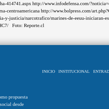
cha-414741.aspx http://www.infodefensa.com/?noticia
tima-centroamericana http://www.bolpress.com/art.ph
cia-y-justicia/narcotrafico/marines-de-eeuu-iniciaran-
HC7/ Foto: Reporte.cl
INICIO
INSTITUCIONAL
ENTRA
omo propuesta
 social desde