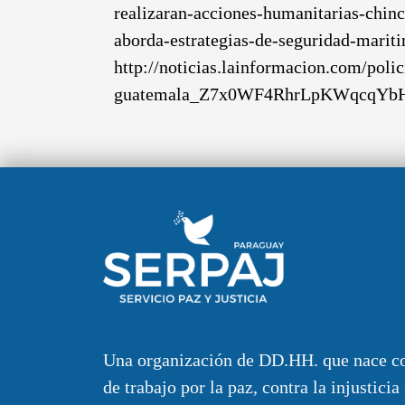
realizaran-acciones-humanitarias-chin
aborda-estrategias-de-seguridad-mari
http://noticias.lainformacion.com/poli
guatemala_Z7x0WF4RhrLpKWqcqYb
Una organización de DD.HH. que nace c
de trabajo por la paz, contra la injusticia