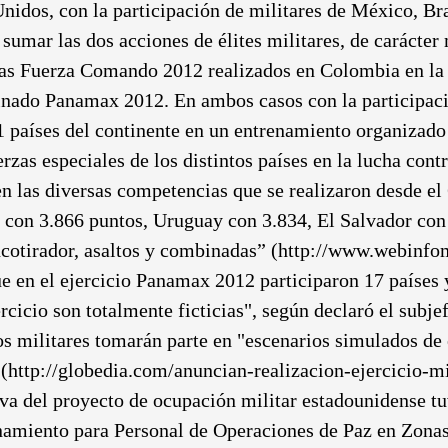
 Unidos, con la participación de militares de México, 
umar las dos acciones de élites militares, de carácter 
as Fuerza Comando 2012 realizados en Colombia en la b
nado Panamax 2012. En ambos casos con la participaci
 países del continente en un entrenamiento organizad
uerzas especiales de los distintos países en la lucha con
las diversas competencias que se realizaron desde el 6
 con 3.866 puntos, Uruguay con 3.834, El Salvador con
ancotirador, asaltos y combinadas” (http://www.webin
en el ejercicio Panamax 2012 participaron 17 países y 
rcicio son totalmente ficticias", según declaró el sub
los militares tomarán parte en "escenarios simulados de
" (http://globedia.com/anuncian-realizacion-ejercicio-
va del proyecto de ocupación militar estadounidense tu
enamiento para Personal de Operaciones de Paz en Zona