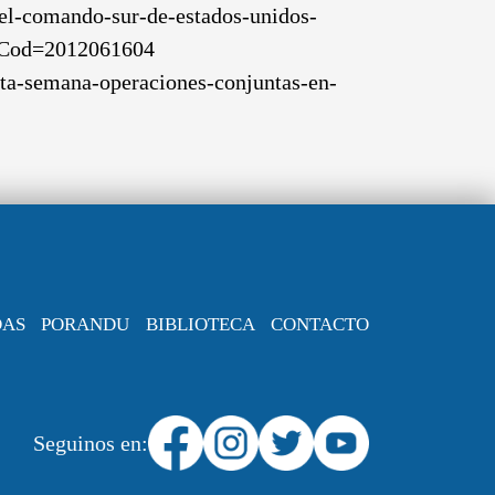
=el-comando-sur-de-estados-unidos-
p?Cod=2012061604
esta-semana-operaciones-conjuntas-en-
DAS
PORANDU
BIBLIOTECA
CONTACTO
Seguinos en: