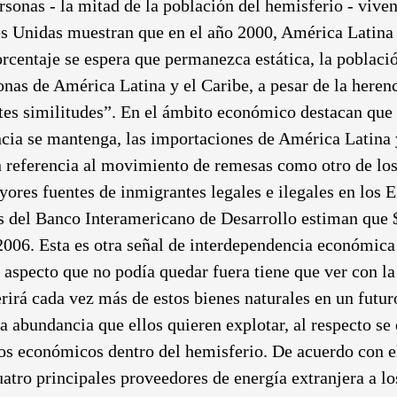
sonas - la mitad de la población del hemisferio - vive
es Unidas muestran que en el año 2000, América Latina y
orcentaje se espera que permanezca estática, la poblaci
nas de América Latina y el Caribe, a pesar de la herenc
s similitudes”. En el ámbito económico destacan que 
ncia se mantenga, las importaciones de América Latina
n referencia al movimiento de remesas como otro de lo
ores fuentes de inmigrantes legales e ilegales en los 
os del Banco Interamericano de Desarrollo estiman que 
006. Esta es otra señal de interdependencia económica
aspecto que no podía quedar fuera tiene que ver con la 
rá cada vez más de estos bienes naturales en un futuro
la abundancia que ellos quieren explotar, al respecto s
ulos económicos dentro del hemisferio. De acuerdo con 
atro principales proveedores de energía extranjera a l