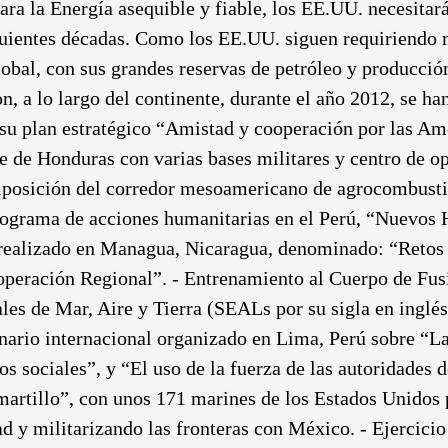
ra la Energía asequible y fiable, los EE.UU. necesitar
iguientes décadas. Como los EE.UU. siguen requiriendo 
lobal, con sus grandes reservas de petróleo y producció
n, a lo largo del continente, durante el año 2012, se ha
su plan estratégico “Amistad y cooperación por las Am
se de Honduras con varias bases militares y centro de o
imposición del corredor mesoamericano de agrocombusti
 programa de acciones humanitarias en el Perú, “Nuevos
realizado en Managua, Nicaragua, denominado: “Retos 
peración Regional”. - Entrenamiento al Cuerpo de Fus
les de Mar, Aire y Tierra (SEALs por su sigla en inglés
rio internacional organizado en Lima, Perú sobre “La 
 sociales”, y “El uso de la fuerza de las autoridades d
artillo”, con unos 171 marines de los Estados Unidos 
d y militarizando las fronteras con México. - Ejercicio