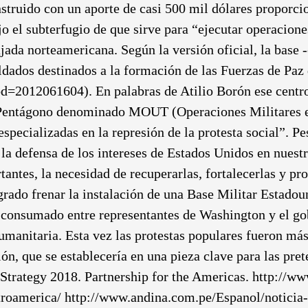
struido con un aporte de casi 500 mil dólares proporc
 el subterfugio de que sirve para “ejecutar operacion
ajada norteamericana. Según la versión oficial, la base 
oldados destinados a la formación de las Fuerzas de Pa
=2012061604). En palabras de Atilio Borón ese centro 
l Pentágono denominado MOUT (Operaciones Militares e
pecializadas en la represión de la protesta social”. Pe
 la defensa de los intereses de Estados Unidos en nuest
antes, la necesidad de recuperarlas, fortalecerlas y pr
rado frenar la instalación de una Base Militar Estadou
 consumado entre representantes de Washington y el gob
umanitaria. Esta vez las protestas populares fueron más
ión, que se establecería en una pieza clave para las pr
ategy 2018. Partnership for the Americas. http://ww
troamerica/ http://www.andina.com.pe/Espanol/noticia-