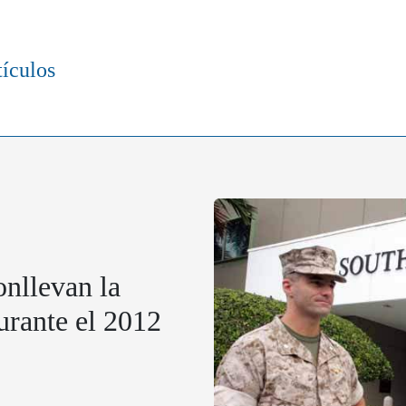
tículos
onllevan la
urante el 2012