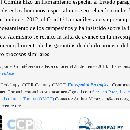
 El Comité hizo un llamamiento especial al Estado par
e derechos humanos, especialmente en relación con los 
 junio del 2012, el Comité ha manifestado su preocupac
rocesamiento de los campesinos y ha insistido sobre la f
les. Asimismo se resaltó la falta de avance en la invest
 incumplimiento de las garantías de debido proceso del 
ro procesos similares.
 por el Comité serán dadas a conocer el 28 de marzo 2013. La retrans
e enlace
 por Codehupy, CCPR Centre y OMCT:
En español
En inglés
Contacto
men Coronel, coronelprosmancarmen@gmail.com
Servicio Paz y Just
al contra la Tortura (OMCT)
Contacto: Andrea Meraz, am@omct.org
prcentre.org