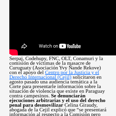
Serpaj, Codehupy, FNC, OLT, Conamuri y la
comisión de víctimas de la masacre de
Curuguaty (Asociación Yvy Ñande Rekove)
con el apoyo del
Centro por la Justicia y el
Derecho Internacional (Cejil)
solicitaron en
agosto pasado una audiencia temática a la
Corte para presentarle información sobre la
situación de violencia que existe en Paraguay
contra campesinos.
Se denunciarán
ejecuciones arbitrarias y el uso del derecho
penal para desmovilizar
Celina Giraudy,
abogada de la Cejil explicó que “se presentará
información al respecto a la Comisión pero