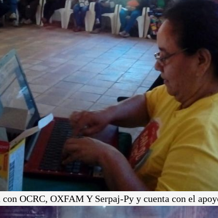
nta con OCRC, OXFAM Y Serpaj-Py y cuenta con el apo