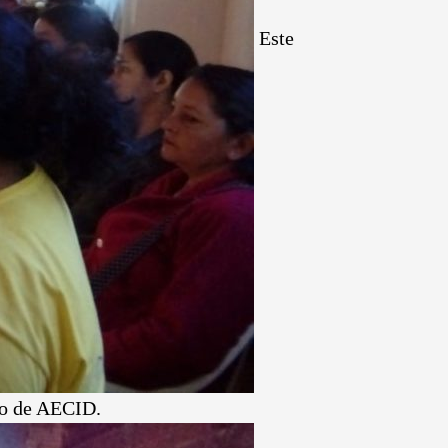
Este
yo de AECID.