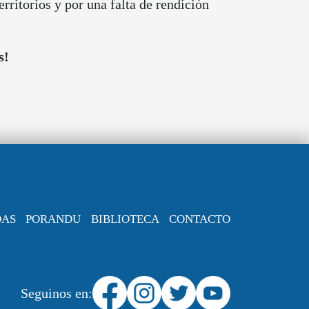
erritorios y por una falta de rendición
s!
DAS
PORANDU
BIBLIOTECA
CONTACTO
Seguinos en: