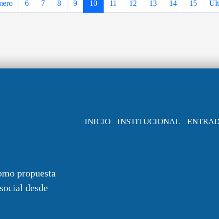
mero
6
7
8
9
10
11
12
13
14
15
Ul
INICIO
INSTITUCIONAL
ENTRA
omo propuesta
 social desde