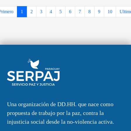
Primero
1
2
3
4
5
6
7
8
9
10
Ultim
Una organización de DD.HH. que nace como
propuesta de trabajo por la paz, contra la
injusticia social desde la no-violencia activa.